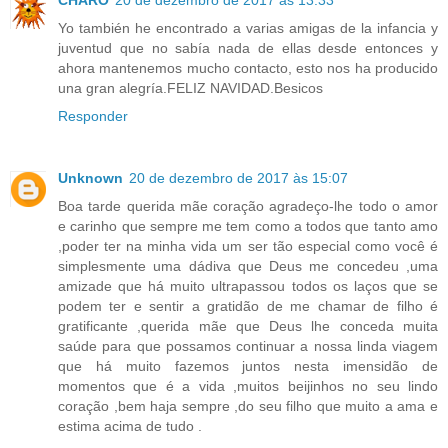
CHARO
20 de dezembro de 2017 às 13:33
Yo también he encontrado a varias amigas de la infancia y
juventud que no sabía nada de ellas desde entonces y
ahora mantenemos mucho contacto, esto nos ha producido
una gran alegría.FELIZ NAVIDAD.Besicos
Responder
Unknown
20 de dezembro de 2017 às 15:07
Boa tarde querida mãe coração agradeço-lhe todo o amor
e carinho que sempre me tem como a todos que tanto amo
,poder ter na minha vida um ser tão especial como você é
simplesmente uma dádiva que Deus me concedeu ,uma
amizade que há muito ultrapassou todos os laços que se
podem ter e sentir a gratidão de me chamar de filho é
gratificante ,querida mãe que Deus lhe conceda muita
saúde para que possamos continuar a nossa linda viagem
que há muito fazemos juntos nesta imensidão de
momentos que é a vida ,muitos beijinhos no seu lindo
coração ,bem haja sempre ,do seu filho que muito a ama e
estima acima de tudo .