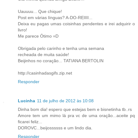
Uauuuu... Que chique!
Post em várias línguas? A-DO-REIIII...
Deixa eu pagas umas coisinhas pendentes e irei adquirir o
livro!
Me parece Ótimo =D
Obrigada pelo carinho e tenha uma semana
recheada de muita saúde!
Beijinhos no coração... TATIANA BERTOLIN
http://casinhadasgifs.zip.net
Responder
Lucinha
11 de julho de 2012 às 10:08
Dinha bom dia! espero que estejas bem e bisnetinha tb..rs
Amore tem um mimo lá pra vc de uma oração...aceite pq
ficarei feliz...
DOROVC...beijossssss e um lindo dia.
Responder